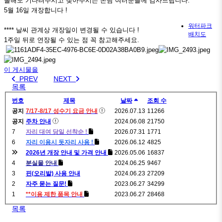
올해도 기다려주시고 찾아주시는 손님 여러분들께 감사드립니다.
5월 16일 개장합니다 !
워터파크
**** 날씨 관계상 개장일이 변경될 수 있습니다 !
배치도
1주일 뒤로 연장될 수 있는 점 꼭 참고해주세요.
이 게시물을
PREV
NEXT
목록
번호
제목
날짜
조회 수
공지
7/17-8/17 성수기 요금 안내
2026.07.13
11266
공지
주차 안내
2024.06.08
21750
7
자리 대여 당일 선착순 !
2026.07.31
1771
6
자리 이용시 돗자리 사용 !
2026.06.12
4825
2026년 개장 안내 및 가격 안내
2026.05.06
16837
4
분실물 안내
2024.06.25
9467
3
핀(오리발) 사용 안내
2024.06.23
27209
2
자주 묻는 질문!
2023.06.27
34299
1
**이용 제한 품목 안내
2023.06.27
28468
목록