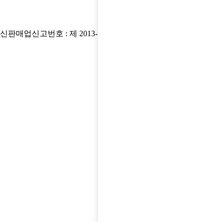
워터파크
 | 통신판매업신고번호 : 제 2013-고양덕양구-0299호 | 사업자등록번
배치도