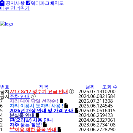
공지사항
워터파크배치도
메뉴 건너뛰기
번호
제목
날짜
조회 수
공지
7/17-8/17 성수기 요금 안내
2026.07.13
10200
공지
주차 안내
2024.06.08
21584
7
자리 대여 당일 선착순 !
2026.07.31
1308
6
자리 이용시 돗자리 사용 !
2026.06.12
4545
5
2026년 개장 안내 및 가격 안내
2026.05.06
16415
4
분실물 안내
2024.06.25
9423
3
핀(오리발) 사용 안내
2024.06.23
27061
2
자주 묻는 질문!
2023.06.27
34108
1
**이용 제한 품목 안내
2023.06.27
28290