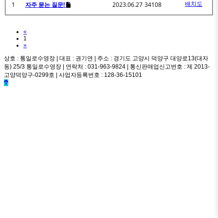
배치도
1
자주 묻는 질문!
2023.06.27
34108
Previous
«
1
Next
»
상호 : 통일로수영장 | 대표 : 권기연 | 주소 : 경기도 고양시 덕양구 대양로13(대자
동) 25/3 통일로수영장 | 연락처 : 031-963-9824 | 통신판매업신고번호 : 제 2013-
고양덕양구-0299호 | 사업자등록번호 : 128-36-15101
© k2s0o2d0e0s1i0g1n. ALL RIGHTS RESERVED.