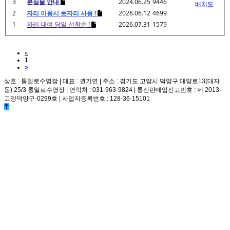
3
분실물 안내
2024.06.25
9446
배치도
2
자리 이용시 돗자리 사용 !
2026.06.12
4699
1
자리 대여 당일 선착순 !
2026.07.31
1579
Previous
«
1
Next
»
상호 : 통일로수영장 | 대표 : 권기연 | 주소 : 경기도 고양시 덕양구 대양로13(대자
동) 25/3 통일로수영장 | 연락처 : 031-963-9824 | 통신판매업신고번호 : 제 2013-
고양덕양구-0299호 | 사업자등록번호 : 128-36-15101
© k2s0o2d0e0s1i0g1n. ALL RIGHTS RESERVED.