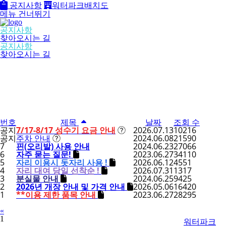
공지사항
워터파크배치도
메뉴 건너뛰기
공지사항
찾아오시는 길
공지사항
찾아오시는 길
번호
제목
날짜
조회 수
공지
7/17-8/17 성수기 요금 안내
2026.07.13
10216
공지
주차 안내
2024.06.08
21590
7
핀(오리발) 사용 안내
2024.06.23
27066
6
자주 묻는 질문!
2023.06.27
34110
5
자리 이용시 돗자리 사용 !
2026.06.12
4551
4
자리 대여 당일 선착순 !
2026.07.31
1317
3
분실물 안내
2024.06.25
9425
2
2026년 개장 안내 및 가격 안내
2026.05.06
16420
1
**이용 제한 품목 안내
2023.06.27
28295
Previous
«
1
워터파크