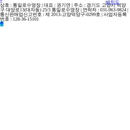
Next
»
배치도
상호 : 통일로수영장 | 대표 : 권기연 | 주소 : 경기도 고양시 덕양
구 대양로13(대자동) 25/3 통일로수영장 | 연락처 : 031-963-9824 |
통신판매업신고번호 : 제 2013-고양덕양구-0299호 | 사업자등록
번호 : 128-36-15101
© k2s0o2d0e0s1i0g1n. ALL RIGHTS RESERVED.